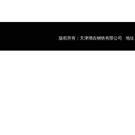
版权所有：天津增垚钢铁有限公司
地址
多领域结构需求！
天津型材经销商带您型材的加工工艺与应用注意要点！
天
关键词：
天津钢材经销商
网址：
www.hjgt.net
【
XML
】友情链接：
异型螺栓螺母
废水处理设备
顶置式磁力