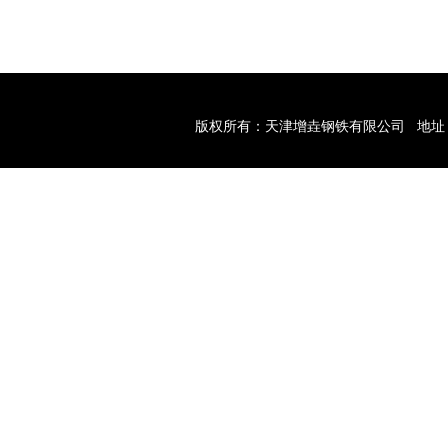
版权所有：天津增垚钢铁有限公司
地址
配多领域结构需求！
天津型材经销商带您型材的加工工艺与应用注意要点！
关键词：
天津钢材经销商
网址：
www.hjgt.net
【
XML
】友情链接：
异型螺栓螺母
废水处理设备
顶置式磁力