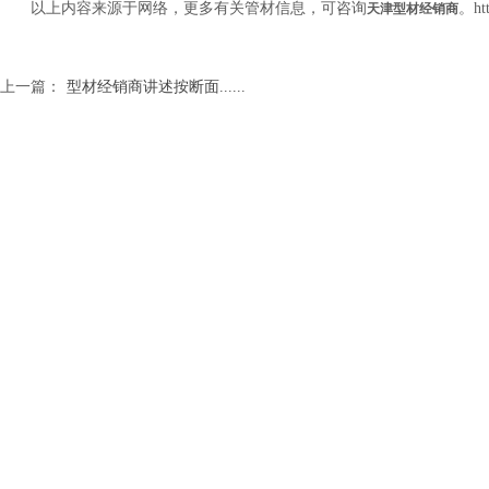
以上内容来源于网络，更多有关管材信息，可咨询
。htt
天津型材经销商
上一篇：
型材经销商讲述按断面......