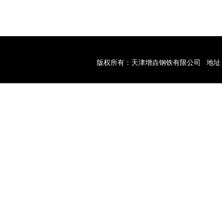
版权所有：天津增垚钢铁有限公司
地址
域结构需求！
天津型材经销商带您型材的加工工艺与应用注意要点！
天津型
关键词：
天津钢材经销商
网址：
www.hjgt.net
【
XML
】友情链接：
异型螺栓螺母
废水处理设备
顶置式磁力