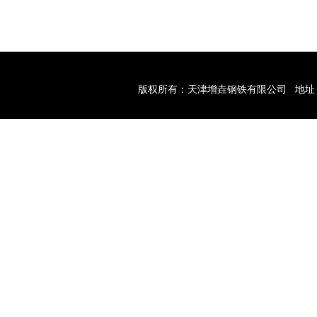
版权所有：天津增垚钢铁有限公司
地址
结构需求！
天津型材经销商带您型材的加工工艺与应用注意要点！
天津型材
关键词：
天津钢材经销商
网址：
www.hjgt.net
【
XML
】友情链接：
异型螺栓螺母
废水处理设备
顶置式磁力